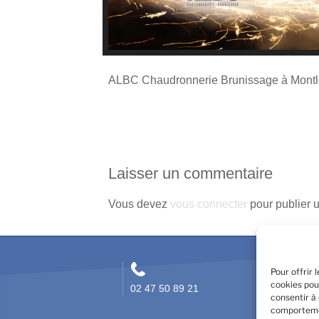
ALBC Chaudronnerie Brunissage à Montlou
Laisser un commentaire
Vous devez
vous connecter
pour publier 
Pour offrir 
cookies pou
02 47 50 89 21
Du lu
consentir à
Le ve
comportemen