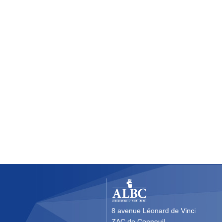
8 avenue Léonard de Vinci
ZAC de Conneuil